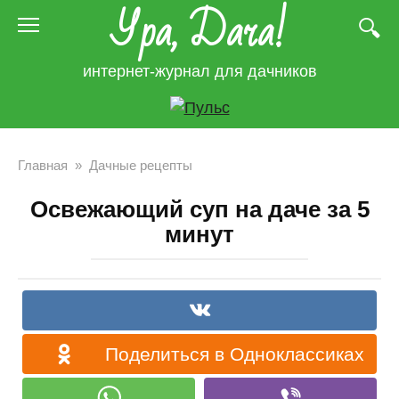
Ура, Дача!
Перейти
к
контенту
интернет-журнал для дачников
Главная
»
Дачные рецепты
Освежающий суп на даче за 5
минут
Поделиться в Одноклассиках