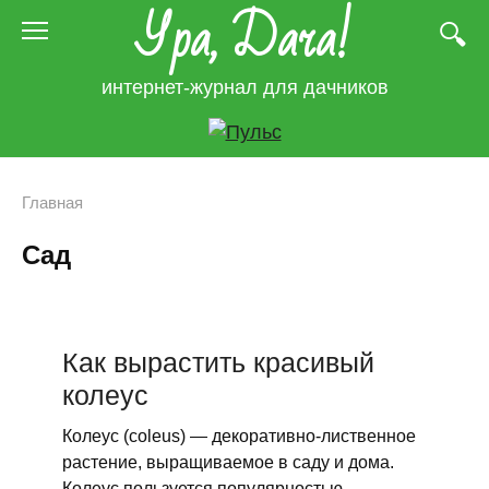
Ура, Дача!
Перейти
к
контенту
интернет-журнал для дачников
Главная
Сад
Как вырастить красивый
колеус
Колеус (coleus) — декоративно-лиственное
растение, выращиваемое в саду и дома.
Колеус пользуется популярностью