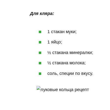
Для кляра:
1 стакан муки;
1 яйцо;
½ стакана минералки;
½ стакана молока;
соль, специи по вкусу.