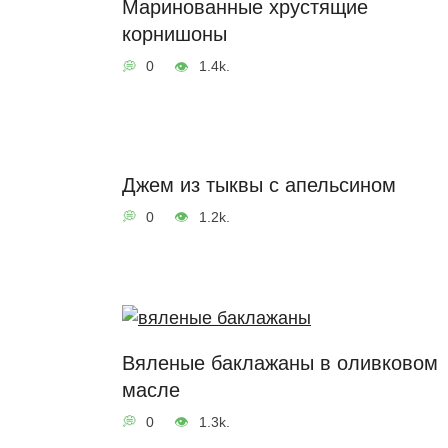
Маринованные хрустящие
корнишоны
0
1.4k.
Джем из тыквы с апельсином
0
1.2k.
Вяленые баклажаны в оливковом
масле
0
1.3k.