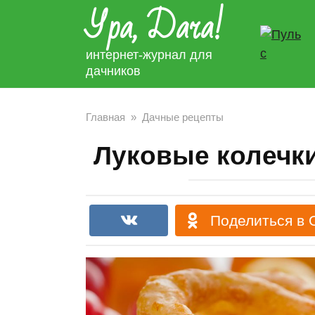
Ура, Дача!
Перейти
к
контенту
интернет-журнал для
дачников
Главная
»
Дачные рецепты
Луковые колечки.
Поделиться в 