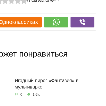
( Пока оценок нет )
 Одноклассиках
ожет понравиться
Ягодный пирог «Фантазия» в
мультиварке
0
1.6k.