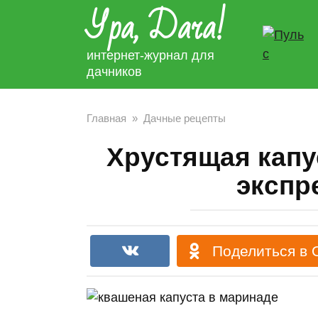
Ура, Дача!
Перейти
к
контенту
интернет-журнал для
дачников
Главная
»
Дачные рецепты
Хрустящая капус
экспр
Поделиться в 