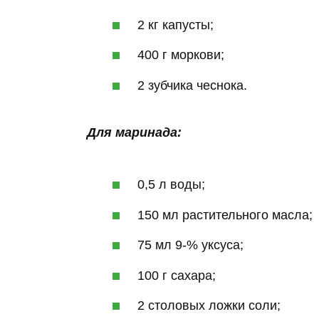
2 кг капусты;
400 г моркови;
2 зубчика чеснока.
Для маринада:
0,5 л воды;
150 мл растительного масла;
75 мл 9-% уксуса;
100 г сахара;
2 столовых ложки соли;