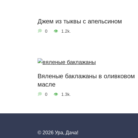
Джем из тыквы с апельсином
0
1.2k.
Вяленые баклажаны в оливковом
масле
0
1.3k.
© 2026 Ура, Дача!