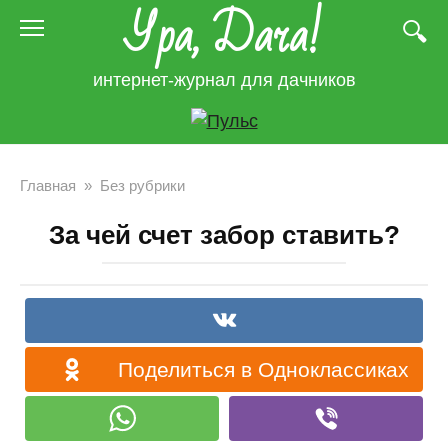
Ура, Дача!
Перейти
к
контенту
интернет-журнал для дачников
Главная
»
Без рубрики
За чей счет забор ставить?
Поделиться в Одноклассиках